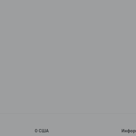
О США
Инфор