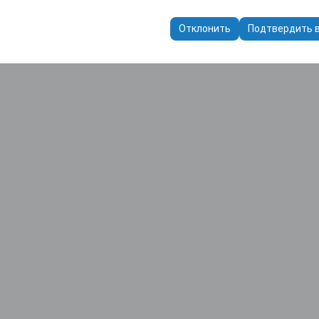
пользуются для обеспечения согласованности и непрерывности в
ранения настроек пользовательского интерфейса, языковых предп
Отклонить
Подтвердить 