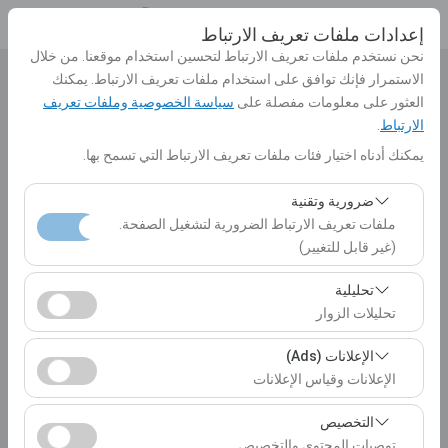
إعدادات ملفات تعريف الارتباط
نحن نستخدم ملفات تعريف الارتباط لتحسين استخدام موقعنا. من خلال
الاستمرار فإنك توافق على استخدام ملفات تعريف الارتباط. يمكنك
بيك اب الموقع
العثور على معلومات مفصلة على
سياسة الخصوصية وملفات تعريف
الارتباط
.
الرجاء الاختيار
يمكنك أدناه اختيار فئات ملفات تعريف الارتباط التي تسمح بها.
تحديد موقع مختلف الانزال
ضرورية وتقنية
ملفات تعريف الارتباط الضرورية لتشغيل الصفحة.
تاريخ الالتقاط والوقت
(غير قابل للتغيير)
10:00
تعد ملفات تعريف الارتباط هذه ضرورية لعمل الموقع بشكل
تحليلية
صحيح، والأمان، وإدارة الجلسات، والوظائف الأساسية. لا يمكن
تحليلات الزوار
تاريخ العودة والوقت
تعطيلها.
تتيح لنا ملفات تعريف الارتباط هذه تحليل كيفية استخدام موقعنا
الإعلانات (Ads)
10:00
(عدد الزوار، الصفحات الأكثر زيارة، سلوك المستخدمين).
الإعلانات وقياس الإعلانات
تُستخدم هذه البيانات لقياس أداء الموقع وتحسين تجربة
تتيح لنا ملفات تعريف الارتباط هذه عرض إعلانات مخصصة
المستخدم بشكل مستمر.
التخصيص
إدراج سيارات
تتناسب مع اهتماماتك وقياس فعالية حملاتنا الإعلانية (عدد مرات
توصيات المحتوى والتخصيص