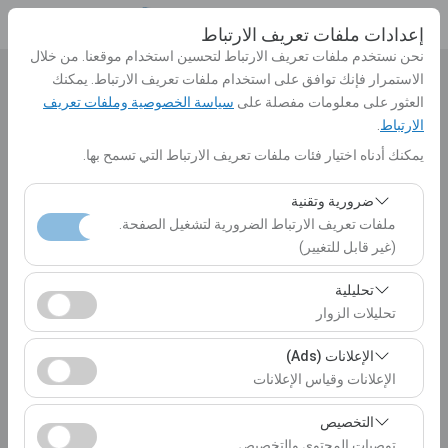
إعدادات ملفات تعريف الارتباط
نحن نستخدم ملفات تعريف الارتباط لتحسين استخدام موقعنا. من خلال
الاستمرار فإنك توافق على استخدام ملفات تعريف الارتباط. يمكنك
بيك اب الموقع
العثور على معلومات مفصلة على
سياسة الخصوصية وملفات تعريف
الارتباط
.
الرجاء الاختيار
يمكنك أدناه اختيار فئات ملفات تعريف الارتباط التي تسمح بها.
تحديد موقع مختلف الانزال
ضرورية وتقنية
ملفات تعريف الارتباط الضرورية لتشغيل الصفحة.
تاريخ الالتقاط والوقت
(غير قابل للتغيير)
10:00
تعد ملفات تعريف الارتباط هذه ضرورية لعمل الموقع بشكل
تحليلية
صحيح، والأمان، وإدارة الجلسات، والوظائف الأساسية. لا يمكن
تحليلات الزوار
تاريخ العودة والوقت
تعطيلها.
تتيح لنا ملفات تعريف الارتباط هذه تحليل كيفية استخدام موقعنا
الإعلانات (Ads)
10:00
(عدد الزوار، الصفحات الأكثر زيارة، سلوك المستخدمين).
الإعلانات وقياس الإعلانات
تُستخدم هذه البيانات لقياس أداء الموقع وتحسين تجربة
تتيح لنا ملفات تعريف الارتباط هذه عرض إعلانات مخصصة
المستخدم بشكل مستمر.
التخصيص
إدراج سيارات
تتناسب مع اهتماماتك وقياس فعالية حملاتنا الإعلانية (عدد مرات
توصيات المحتوى والتخصيص