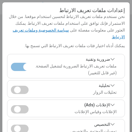
إعدادات ملفات تعريف الارتباط
نحن نستخدم ملفات تعريف الارتباط لتحسين استخدام موقعنا. من خلال
الاستمرار فإنك توافق على استخدام ملفات تعريف الارتباط. يمكنك
بيك اب الموقع
العثور على معلومات مفصلة على
سياسة الخصوصية وملفات تعريف
الارتباط
.
الرجاء الاختيار
يمكنك أدناه اختيار فئات ملفات تعريف الارتباط التي تسمح بها.
تحديد موقع مختلف الانزال
ضرورية وتقنية
ملفات تعريف الارتباط الضرورية لتشغيل الصفحة.
تاريخ الالتقاط والوقت
(غير قابل للتغيير)
10:00
تعد ملفات تعريف الارتباط هذه ضرورية لعمل الموقع بشكل
تحليلية
صحيح، والأمان، وإدارة الجلسات، والوظائف الأساسية. لا يمكن
تحليلات الزوار
تاريخ العودة والوقت
تعطيلها.
تتيح لنا ملفات تعريف الارتباط هذه تحليل كيفية استخدام موقعنا
الإعلانات (Ads)
10:00
(عدد الزوار، الصفحات الأكثر زيارة، سلوك المستخدمين).
الإعلانات وقياس الإعلانات
تُستخدم هذه البيانات لقياس أداء الموقع وتحسين تجربة
تتيح لنا ملفات تعريف الارتباط هذه عرض إعلانات مخصصة
المستخدم بشكل مستمر.
التخصيص
إدراج سيارات
تتناسب مع اهتماماتك وقياس فعالية حملاتنا الإعلانية (عدد مرات
توصيات المحتوى والتخصيص