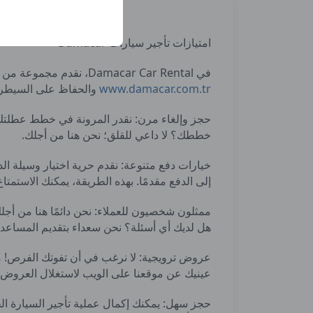
وتفضيلات اللغة، والإعدا
امتيازات تأجير سيارات Damacar
في Damacar Car Rental، نقدم مجموعة من الامتيازات الخاصة لجعل تجربتك في السفر أكثر راحة ومرونة. يمكنك بسهولة استئجار سيارة عبر
www.damacar.com.tr
والحفاظ على السيطرة 
حجز وإلغاء مرن: نقدر المرونة في خطط عطلتك 
خططك؟ لا داعي للقلق؛ نحن هنا من أجلك.
خيارات دفع متنوعة: نقدم حرية اختيار وسيلة الد
إلى الدفع مقدمًا. بهذه الطريقة، يمكنك الاستمتاع
ممثلون شخصيون للعملاء: نحن دائمًا هنا من أج
هل لديك أي أسئلة؟ نحن سعداء بتقديم المساعدة
عروض ترويجية: لا نرغب في أن تفوتك الفرص! 
عينيك عن موقعنا على الويب لاستغلال العرو