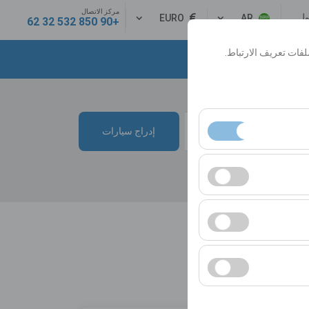
مركز الاتصال
ول
EURO
AR
+90 850 532 32 62
فات تعريف الارتباط.
10:00
إدراج سيارات
ساسية. لا يمكن تعطيلها.
ك المستخدمين). تُستخدم
لانية (عدد مرات الظهور،
ت واجهة المستخدم،