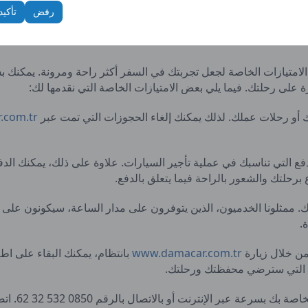
دات الأخرى.
رفض
تأكيد
على رحلتك. فيما يلي بعض الامتيازات الخاصة التي نقدمها لك:
أو رحلات عملك. لذلك يمكنك إلغاء الحجوزات التي تمت عبر
.com.tr
فع التي تناسبك في عملية تأجير السيارات. علاوة على ذلك، يمكنك الدف
 برحلتك والشعور بالراحة فيما يتعلق بالدفع.
لك. ممثلونا الخدميون، الذين يتوفرون على مدار الساعة، سيكونون على
.
من خلال زيارة
www.damacar.com.tr
بانتظام، يمكنك البقاء على اط
ض التي سترضي محفظتك ورحلتك.
حجز سهل: يمك