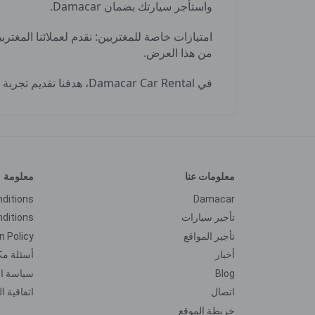
واستأجر سيارتك بضمان Damacar.
امتيازات خاصة للمغتربين: نقدم لعملائنا المغتر
من هذا العرض.
في Damacar Car Rental، هدفنا تقديم تجربة سفر لا تُنسى لعملائنا
معلومات عنا
معلومة
nditions
Damacar
تأجير سيارات
ditions
تأجير المواقع
n Policy
أخبار
أسئلة مك
Blog
سياسة ال
اتصال
اتفاقية ا
خريطة الموقع