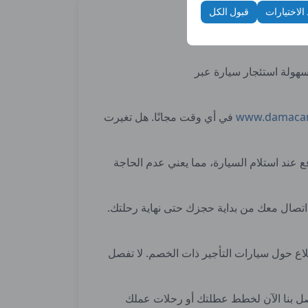
 الاختيارات
قبول الكل
www.damacar
في أي وقت مجانًا. هل تغيرت
ع عند استلام السيارة، مما يعني عدم الحاجة
 اتصال معك من بداية حجزك حتى نهاية رحلتك.
لاع حول سيارات التأجير ذات الخصم. لا تفصل
نك إكمال عملية تأجير السيارة الخاصة بك بسرعة عبر الإنترنت أو بالاتصال بالرقم 0850 532 32 62. اتصل بنا الآن لخطط عطلتك أو رحلات عملك