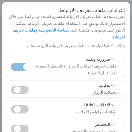
إعدادات ملفات تعريف الارتباط
نحن نستخدم ملفات تعريف الارتباط لتحسين استخدام موقعنا. من خلال
الاستمرار فإنك توافق على استخدام ملفات تعريف الارتباط. يمكنك
بيك اب الموقع
العثور على معلومات مفصلة على
سياسة الخصوصية وملفات تعريف
الارتباط
.
الرجاء الاختيار
يمكنك أدناه اختيار فئات ملفات تعريف الارتباط التي تسمح بها.
تحديد موقع مختلف الانزال
ضرورية وتقنية
ملفات تعريف الارتباط الضرورية لتشغيل الصفحة.
تاريخ الالتقاط والوقت
(غير قابل للتغيير)
10:00
تعد ملفات تعريف الارتباط هذه ضرورية لعمل الموقع بشكل
تحليلية
صحيح، والأمان، وإدارة الجلسات، والوظائف الأساسية. لا يمكن
تحليلات الزوار
تاريخ العودة والوقت
تعطيلها.
تتيح لنا ملفات تعريف الارتباط هذه تحليل كيفية استخدام موقعنا
الإعلانات (Ads)
10:00
(عدد الزوار، الصفحات الأكثر زيارة، سلوك المستخدمين).
الإعلانات وقياس الإعلانات
تُستخدم هذه البيانات لقياس أداء الموقع وتحسين تجربة
تتيح لنا ملفات تعريف الارتباط هذه عرض إعلانات مخصصة
المستخدم بشكل مستمر.
التخصيص
إدراج سيارات
تتناسب مع اهتماماتك وقياس فعالية حملاتنا الإعلانية (عدد مرات
توصيات المحتوى والتخصيص