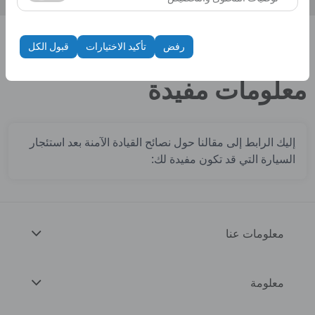
الظهور، معدل النقر).
تُستخدم ملفات تعريف الارتباط هذه لضمان اتساق واستمرارية
تجربتك على المنصة من خلال حفظ إعدادات واجهة المستخدم،
رفض
تأكيد الاختيارات
قبول الكل
وتفضيلات اللغة، والإعدادات الأخرى.
الصفحة الرئيسية
معلومات مفيدة
معلومات مفيدة
إليك الرابط إلى مقالنا حول نصائح القيادة الآمنة بعد استئجار
السيارة التي قد تكون مفيدة لك:
معلومات عنا
معلومة