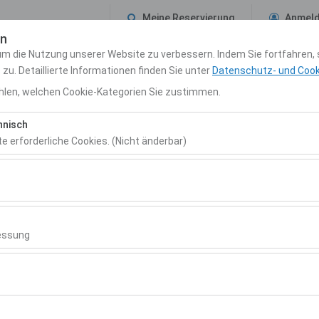
Meine Reservierung
Anmel
en
um die Nutzung unserer Website zu verbessern. Indem Sie fortfahren,
Uns
REISEFÜHRER
Reservierung & Mietkonditionen
Blog
Kont
u. Detaillierte Informationen finden Sie unter
Datenschutz- und Cooki
len, welchen Cookie-Kategorien Sie zustimmen.
Abholdatum & Zeit
Rückgabedatum & 
hnisch
10:00
te erforderliche Cookies. (Nicht änderbar)
 das ordnungsgemäße Funktionieren der Website, die Sicherheit, die 
ionen erforderlich. Sie können nicht deaktiviert werden.
hen es uns, zu analysieren, wie unsere Website genutzt wird (Besuche
 Nutzerverhalten). Diese Daten werden verwendet, um die Leistung de
essung
rerfahrung kontinuierlich zu verbessern.
chen es uns, Ihnen auf Ihre Interessen abgestimmte personalisierte 
nserer Werbekampagnen zu messen (Impressionen, Klickrate).
erwendet, um die Konsistenz und Kontinuität Ihres Erlebnisses auf d