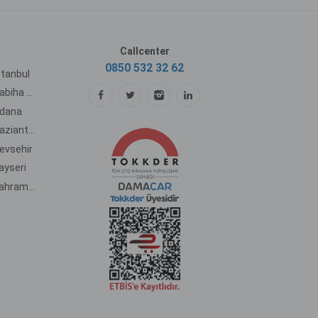
Callcenter
0850 532 32 62
stanbul
Autovermietung am Flughafen Sabiha Gökcen
Adana
Autovermietung am Flughafen Gaziantep
evsehir
ayseri
Autovermietung am Flughafen Kahramanmaras