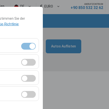
ANRUFZENTRUM
den
DE
EURO
+90 850 532 32 62
 stimmen Sie der
akt
e-Richtlinie
.
Zeit
10:00
Autos Auflisten
Sitzungsverwaltung
rzahl,
r Website zu
Werbung anzuzeigen
er Plattform