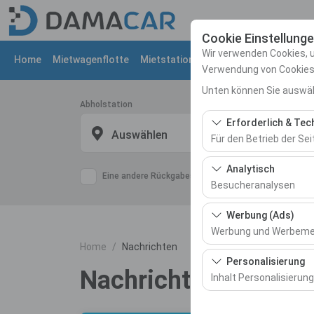
Cookie Einstellung
Wir verwenden Cookies, 
Home
Mietwagenflotte
Mietstationen
Nachrichten
Uber 
Verwendung von Cookies z
Unten können Sie auswäh
Abholstation
Erforderlich & Tec
Auswählen
Für den Betrieb der Sei
Diese Cookies sind für
Analytisch
Eine andere Rückgabestation auswählen
und grundlegende Funkt
Besucheranalysen
Diese Cookies ermöglic
Werbung (Ads)
meistbesuchte Seiten,
Werbung und Werbem
messen und die Benutze
Home
Nachrichten
Diese Cookies ermögli
Personalisierung
Nachrichten
und die Wirksamkeit u
Inhalt Personalisierung
Diese Cookies werden v