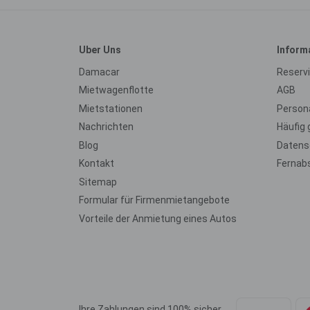
Uber Uns
Inform
Damacar
Reserv
Mietwagenflotte
AGB
Mietstationen
Persona
Nachrichten
Häufig 
Blog
Datensc
Kontakt
Fernab
Sitemap
Formular für Firmenmietangebote
Vorteile der Anmietung eines Autos
Ihre Zahlungen sind 100% sicher