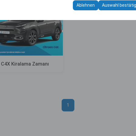
 Ihre Benutzeroberflächeneinstellungen, Sprachpräferenzen und ande
Ablehnen
Auswahl bestäti
di C4X Kiralama Zamanı
1