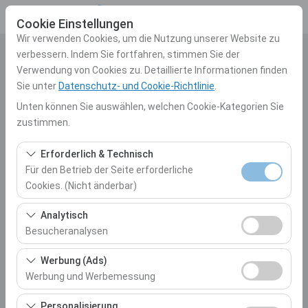
Cookie Einstellungen
Wir verwenden Cookies, um die Nutzung unserer Website zu
verbessern. Indem Sie fortfahren, stimmen Sie der
Abholstation
Verwendung von Cookies zu. Detaillierte Informationen finden
Sie unter
Datenschutz- und Cookie-Richtlinie
.
Auswählen
Unten können Sie auswählen, welchen Cookie-Kategorien Sie
zustimmen.
Eine andere Rückgabestation auswählen
Erforderlich & Technisch
Abholdatum & Zeit
Für den Betrieb der Seite erforderliche
Cookies. (Nicht änderbar)
10:00
Diese Cookies sind für das ordnungsgemäße
Analytisch
Rückgabedatum & Zeit
Funktionieren der Website, die Sicherheit, die
Besucheranalysen
Sitzungsverwaltung und grundlegende Funktionen
10:00
Diese Cookies ermöglichen es uns, zu analysieren, wie
erforderlich. Sie können nicht deaktiviert werden.
Werbung (Ads)
unsere Website genutzt wird (Besucherzahl,
Werbung und Werbemessung
meistbesuchte Seiten, Nutzerverhalten). Diese Daten
Autos Auflisten
Diese Cookies ermöglichen es uns, Ihnen auf Ihre
werden verwendet, um die Leistung der Website zu
Personalisierung