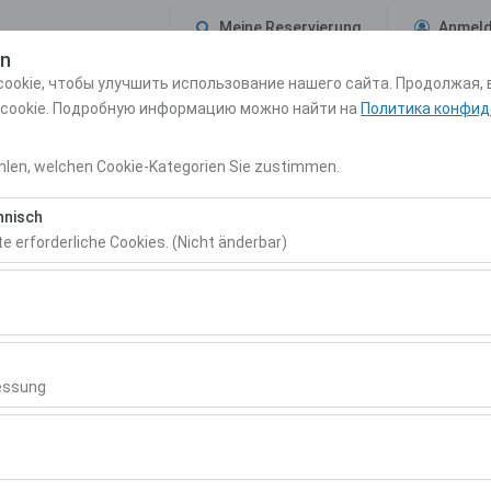
Meine Reservierung
Anmel
en
ookie, чтобы улучшить использование нашего сайта. Продолжая, 
Uns
REISEFÜHRER
Reservierung & Mietkonditionen
Blog
Kont
 cookie. Подробную информацию можно найти на
Политика конфид
len, welchen Cookie-Kategorien Sie zustimmen.
Anmelden
Registrieren
hnisch
te erforderliche Cookies. (Nicht änderbar)
Benutzername
 das ordnungsgemäße Funktionieren der Website, die Sicherheit, die 
ionen erforderlich. Sie können nicht deaktiviert werden.
Kennwort
hen es uns, zu analysieren, wie unsere Website genutzt wird (Besuche
 Nutzerverhalten). Diese Daten werden verwendet, um die Leistung de
essung
rerfahrung kontinuierlich zu verbessern.
Bestätigungs-Code
chen es uns, Ihnen auf Ihre Interessen abgestimmte personalisierte 
nserer Werbekampagnen zu messen (Impressionen, Klickrate).