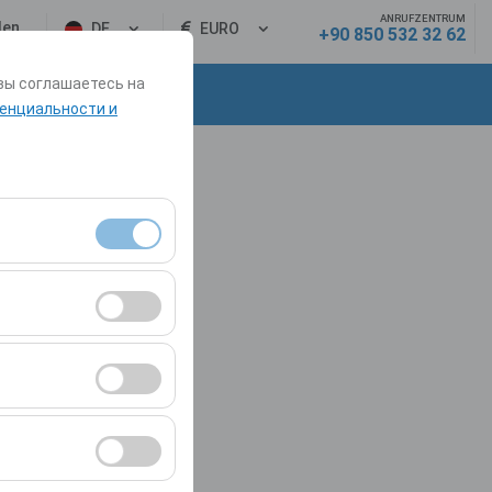
ANRUFZENTRUM
den
DE
EURO
+90 850 532 32 62
вы соглашаетесь на
akt
енциальности и
Sitzungsverwaltung
rzahl,
r Website zu
Werbung anzuzeigen