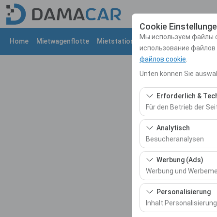
Cookie Einstellung
Мы используем файлы c
Home
Mietwagenflotte
Mietstationen
Nachrichten
Uber 
использование файлов
файлов cookie
.
Unten können Sie auswäh
Erforderlich & Tec
Für den Betrieb der Sei
Diese Cookies sind für
Analytisch
und grundlegende Funkt
Besucheranalysen
Diese Cookies ermöglic
Werbung (Ads)
meistbesuchte Seiten,
Werbung und Werbem
messen und die Benutze
Diese Cookies ermögli
Personalisierung
und die Wirksamkeit u
Inhalt Personalisierung