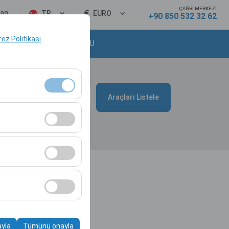
ÇAĞRI MERKEZİ
Yap
TR
EURO
+90 850 532 32 62
erez Politikası
KURUMSAL TALEP FORMU
10:00
Araçları Listele
klidir. Devre dışı
cı davranışları) analiz
eştirmek için
kampanyalarımızın
, platformdaki
ayla
Tümünü onayla