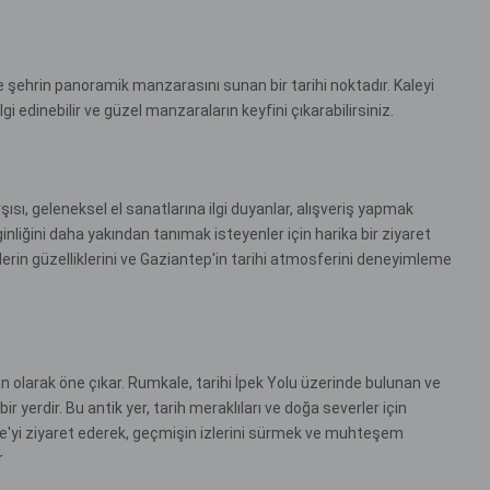
ve şehrin panoramik manzarasını sunan bir tarihi noktadır. Kaleyi
gi edinebilir ve güzel manzaraların keyfini çıkarabilirsiniz.
rşısı, geleneksel el sanatlarına ilgi duyanlar, alışveriş yapmak
ginliğini daha yakından tanımak isteyenler için harika bir ziyaret
nlerin güzelliklerini ve Gaziantep'in tarihi atmosferini deneyimleme
kan olarak öne çıkar. Rumkale, tarihi İpek Yolu üzerinde bulunan ve
bir yerdir. Bu antik yer, tarih meraklıları ve doğa severler için
le'yi ziyaret ederek, geçmişin izlerini sürmek ve muhteşem
r