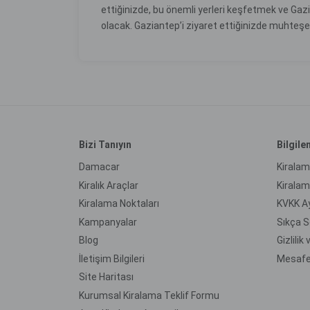
ettiğinizde, bu önemli yerleri keşfetmek ve Gaz
olacak. Gaziantep’i ziyaret ettiğinizde muhte
Bizi Tanıyın
Bilgil
Damacar
Kiralam
Kiralık Araçlar
Kirala
Kiralama Noktaları
KVKK A
Kampanyalar
Sıkça S
Blog
Gizlilik
İletişim Bilgileri
Mesafe
Site Haritası
Kurumsal Kiralama Teklif Formu