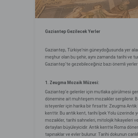
Gaziantep Gezilecek Yerler
Gaziantep, Türkiye'nin güneydoğusunda yer alan ta
meşhur olan bu şehir, aynı zamanda tarihi ve tur
Gaziantep'te gezebileceğiniz bazı önemli yerler
1. Zeugma Mozaik Müzesi:
Gaziantep'e gelenler için mutlaka görülmesi g
dönemine ait muhteşem mozaikler sergilenir. Bu
isteyenler için harika bir fırsattır. Zeugma Anti
kenttir. Bu antik kent, tarihi İpek Yolu üzerinde
mozaikler, tarihi sahneleri, mitolojik hikayeleri v
detayları büyüleyicidir. Antik kentte Roma dönem
tapınaklar ve evler bulunur. Tarihi dokunun canlıl