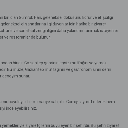
an biri olan Gümrük Han, geleneksel dokusunu korur ve el işçiliği
geleneksel el sanatlarına ilgi duyanlar için harika bir ziyaret
kültürel ve sanatsal zenginliğini daha yakından tanımak isteyenler
er ve restoranlar da bulunur.
rından biridir. Gaziantep şehrinin eşsiz mutfağını ve yemek
dir. Bu müze, Gaziantep mutfağının ve gastronomisinin derin
bir deneyim sunar.
mii, büyüleyici bir mimariye sahiptir. Camiyi ziyaret ederek hem
yi inceleyebilirsiniz.
li yemekleriyle ziyaretçilerini büyüleyen bir şehirdir. Bu şehri ziyaret