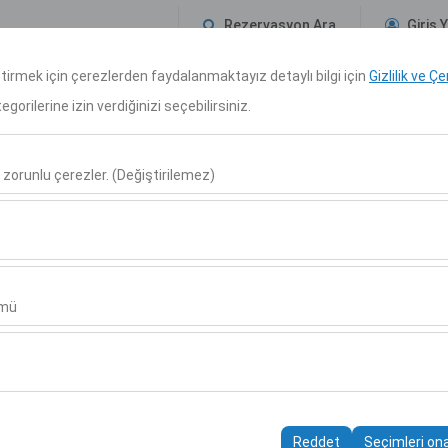
Rezervasyon Ara
Giriş 
eştirmek için çerezlerden faydalanmaktayız detaylı bilgi için
Gizlilik ve Ç
Hakkımızda
Seyahat Rehberi
Kiralama Koşulları
Blog
İletişim
orilerine izin verdiğinizi seçebilirsiniz.
Araç Alım Tarihi
Araç Teslim Tarihi
 zorunlu çerezler. (Değiştirilemez)
10:00
u şekilde çalışması, güvenlik, oturum yönetimi ve temel işlevler için gere
sıl kullanıldığını (ziyaretçi sayısı, en çok ziyaret edilen sayfalar, kullanı
ler, web sitesi performansını ölçmek ve kullanıcı deneyimini sürekli iyil
ümü
alanlarınıza uygun kişiselleştirilmiş reklamlar göstermemize ve reklam 
yısı, tıklama oranı) ölçmemize olanak tanır.
Yerler
rayüzü ayarlarınızı, dil tercihinizi ve diğer yapılandırmalarınızı koruyarak
nı ve sürekliliğini sağlamak amacıyla kullanılır.
Reddet
Seçimleri on