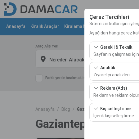
Çerez Tercihleri
Sitemizin kullanışını iyil
Anasayfa
Kiralık Araçlar
Kiralama Noktaları
Kampanyalar
Aşağıdan hangi çerez kateg
Araç Alış Yeri
Gerekli & Teknik
Sayfanın çalışması için
Nereden Alacaksınız?
Bu çerezler sitenin doğr
Analitik
bırakılamaz.
Ziyaretçi analizleri
Farklı yerde bırakmak istiyorum
Bu çerezler, sitemizin na
Reklam (Ads)
etmemizi sağlar. Bu veri
Reklam ve reklam ölç
kullanılır.
Bu çerezler, size ilgi 
Kişiselleştirme
Anasayfa
Blog
Gaziantep Gezilecek Yerler
etkinliğini (gösterim sa
İçerik kişiselleştirme
Gaziantep Gezilecek 
Bu çerezler, kullanıcı a
deneyiminizin tutarlılığı