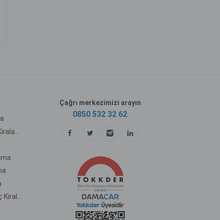
Çağrı merkezimizi arayın
0850 532 32 62
ma
Sabiha Gökçen Havalimanı Araç Kiralama
lama
ma
a
Kahramanmaraş Havalimanı Araç Kiralama