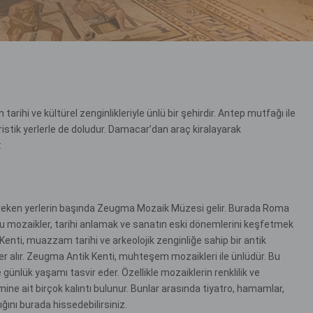
rihi ve kültürel zenginlikleriyle ünlü bir şehirdir. Antep mutfağı ile
istik yerlerle de doludur. Damacar’dan araç kiralayarak
:
ereken yerlerin başında Zeugma Mozaik Müzesi gelir. Burada Roma
 mozaikler, tarihi anlamak ve sanatın eski dönemlerini keşfetmek
k Kenti, muazzam tarihi ve arkeolojik zenginliğe sahip bir antik
 yer alır. Zeugma Antik Kenti, muhteşem mozaikleri ile ünlüdür. Bu
e günlük yaşamı tasvir eder. Özellikle mozaiklerin renklilik ve
ine ait birçok kalıntı bulunur. Bunlar arasında tiyatro, hamamlar,
ığını burada hissedebilirsiniz.