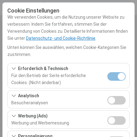
Cookie Einstellungen
Wir verwenden Cookies, um die Nutzung unserer Website zu
verbessern. Indem Sie fortfahren, stimmen Sie der
Abholstation
Verwendung von Cookies zu. Detaillierte Informationen finden
Sie unter
Datenschutz- und Cookie-Richtlinie
.
Auswählen
Unten können Sie auswählen, welchen Cookie-Kategorien Sie
zustimmen.
Eine andere Rückgabestation auswählen
Erforderlich & Technisch
Abholdatum & Zeit
Für den Betrieb der Seite erforderliche
Cookies. (Nicht änderbar)
10:00
Diese Cookies sind für das ordnungsgemäße
Analytisch
Rückgabedatum & Zeit
Funktionieren der Website, die Sicherheit, die
Besucheranalysen
Sitzungsverwaltung und grundlegende Funktionen
10:00
Diese Cookies ermöglichen es uns, zu analysieren, wie
erforderlich. Sie können nicht deaktiviert werden.
Werbung (Ads)
unsere Website genutzt wird (Besucherzahl,
Werbung und Werbemessung
meistbesuchte Seiten, Nutzerverhalten). Diese Daten
Autos Auflisten
Diese Cookies ermöglichen es uns, Ihnen auf Ihre
werden verwendet, um die Leistung der Website zu
Personalisierung