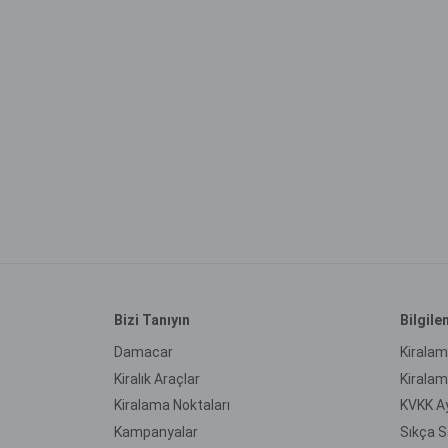
Bizi Tanıyın
Bilgil
Damacar
Kiralam
Kiralık Araçlar
Kirala
Kiralama Noktaları
KVKK A
Kampanyalar
Sıkça S