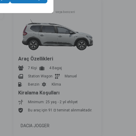
Standart
DACIA JOGGER
veya benzeri
Araç Özellikleri
7 Kişi
4 Bagaj
Station Wagon
Manuel
Benzin
Klima
Kiralama Koşulları
Minimum: 25 yaş - 2 yıl ehliyet
Bu araç için 91 ¤ teminat alınmaktadır.
DACIA JOGGER