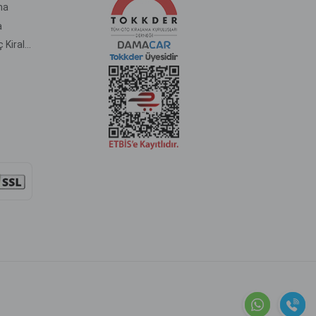
ma
a
Kahramanmaraş Havalimanı Araç Kiralama