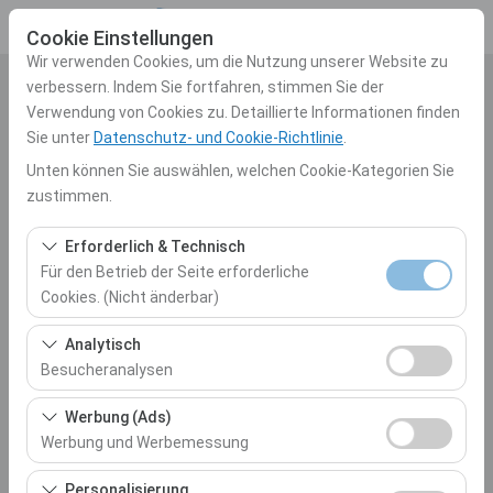
Cookie Einstellungen
Wir verwenden Cookies, um die Nutzung unserer Website zu
verbessern. Indem Sie fortfahren, stimmen Sie der
Abholstation
Verwendung von Cookies zu. Detaillierte Informationen finden
Sie unter
Datenschutz- und Cookie-Richtlinie
.
Auswählen
Unten können Sie auswählen, welchen Cookie-Kategorien Sie
zustimmen.
Eine andere Rückgabestation auswählen
Erforderlich & Technisch
Abholdatum & Zeit
Für den Betrieb der Seite erforderliche
Cookies. (Nicht änderbar)
10:00
Diese Cookies sind für das ordnungsgemäße
Analytisch
Rückgabedatum & Zeit
Funktionieren der Website, die Sicherheit, die
Besucheranalysen
Sitzungsverwaltung und grundlegende Funktionen
10:00
Diese Cookies ermöglichen es uns, zu analysieren, wie
erforderlich. Sie können nicht deaktiviert werden.
Werbung (Ads)
unsere Website genutzt wird (Besucherzahl,
Werbung und Werbemessung
meistbesuchte Seiten, Nutzerverhalten). Diese Daten
Autos Auflisten
Diese Cookies ermöglichen es uns, Ihnen auf Ihre
werden verwendet, um die Leistung der Website zu
Personalisierung