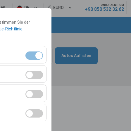
ANRUFZENTRUM
den
DE
EURO
+90 850 532 32 62
 stimmen Sie der
akt
e-Richtlinie
.
Zeit
10:00
Autos Auflisten
Sitzungsverwaltung
rzahl,
r Website zu
Werbung anzuzeigen
er Plattform