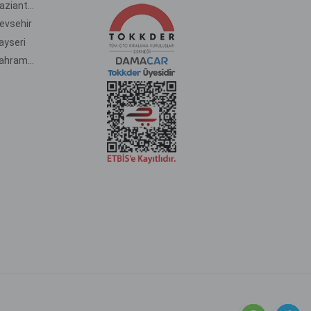
Autovermietung am Flughafen Gaziantep
evsehir
ayseri
Autovermietung am Flughafen Kahramanmaras